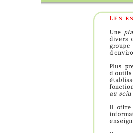
Les espaces num
Une
plateforme de tr
divers outils sont c
groupe d'individus.
d'
environnement numé
Plus précisément,
u
d’outils en ligne q
établissement scol
fonctionnalités
pour 
au sein d’un établiss
Il offre à ses usager
informations qui leur
enseignants, administ