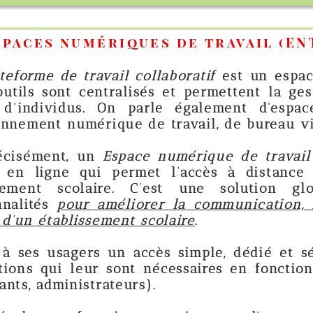
ériques de travail (ENT)
avail collaboratif
est un espace de travail 
entralisés et permettent la gestion globale
 On parle également d'
espace numérique 
rique de travail
, de
bureau virtuel
et de
ca
n
Espace numérique de travail (ENT
)
est un
ui permet l’accès à distance au système 
aire. C’est une solution globale qui pr
améliorer la communication, l’organisation 
ement scolaire
.
s un accès simple, dédié et sécurisé aux ou
 sont nécessaires en fonction de leur profi
rateurs).