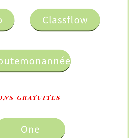
Classflow
année
ites