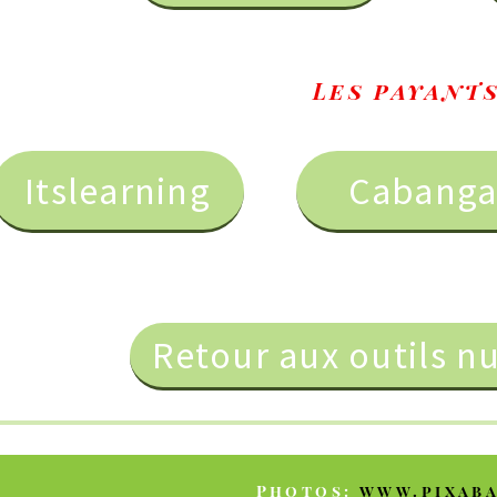
Les
p
ayants
ning
Cabanga
S
Retour aux outils numérique
Photos
:
www.pixabay.com