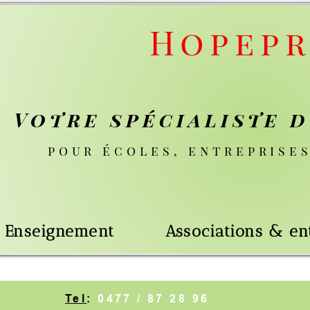
Hopeprog
 spécialiste du nu
 écoles, entreprises & parti
nt
Associations & entreprises
0477 / 87 28 96
BCE
:
0725