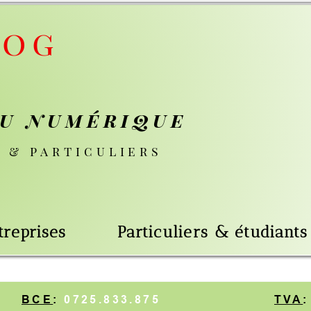
mérique
culiers
Particuliers & étudiants
.833.875
TVA
:
BE725.833.8