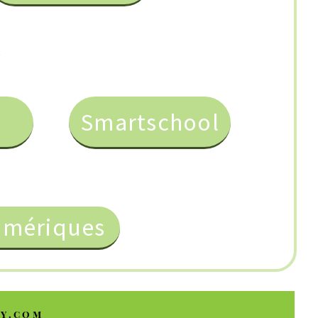
martschool
s