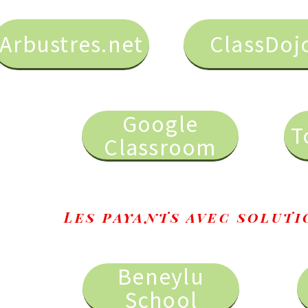
s.net
ClassDojo
Google
Toutemon
Classroom
s payants avec solutions gratu
Beneylu
One
School