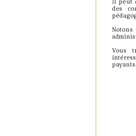
Il peut également fou
des communautés d'
pédagogiques.
Notons qu’il y a u
administrative de l’é
Vous trouverez ci
intéressants. Il en e
payants.