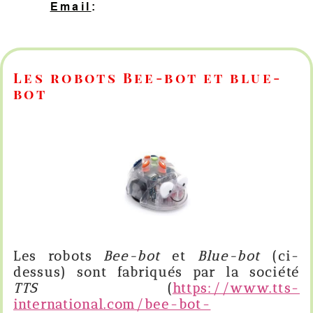
Email
:
contact@hopeprog.be
Les robots Bee-bot et blue-
bot
Les robots
Bee-bot
et
Blue-bot
(ci-
dessus)
sont fabriqués par la société
TTS
(
https://www.tts-
international.com/bee-bot-