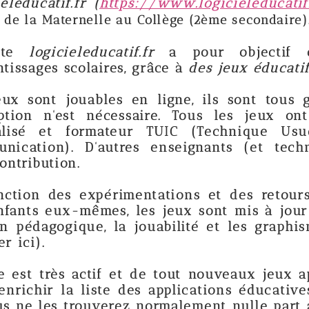
(
https://www.logicieleducatif.fr/
) est un s
lle au Collège (2ème secondaire).
ucatif.fr
a pour objectif d'aider les 
aires, grâce à
des jeux éducatifs
.
bles en ligne, ils sont tous gratuits et au
 nécessaire. Tous les jeux ont été conçu
mateur TUIC (Technique Usuelle de l'In
autres enseignants (et techniciens) appo
périmentations et des retours des enseign
mes, les jeux sont mis à jour pour amélior
e, la jouabilité et les graphismes (même si
tif et de tout nouveaux jeux apparaissent r
iste des applications éducatives du site. Le
verez normalement nulle part ailleurs que s