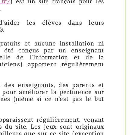
ite français pour les
élèves dans leurs
cune installation ni
s par un enseignant
formation et de la
rtent régulièrement
ants, des parents et
er la pertinence sur
 ce n'est pas le but
égulièrement, venant
s jeux sont originaux
ur ce site (exception