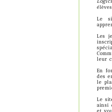
Logicieleducatif.fr 
élèves de la Materne
Le site
logicieled
apprentissages scol
Les jeux sont joua
inscription n'est
spécialisé et for
Communication). D'
leur contribution.
En fonction des ex
des enfants eux-mê
le plan pédagogiqu
premier ici).
Le site est très ac
ainsi enrichir la l
et vous ne les trou