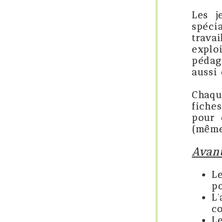
Les jeux sont de p
spécialisée, l'aid
travailler tout e
exploitations sont
pédagogique poussé
aussi efficace ! To
Chaque jeu est ac
fiches en rapport a
pour cela la secti
(même remarque).
Avantages de ce g
Les jeux sont e
pour les élèves
L'aspect ludiq
contraintes et l
Le rapport av