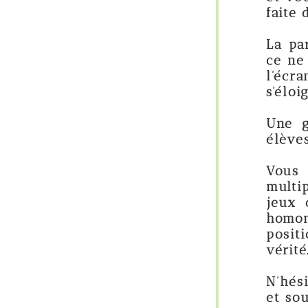
faite des jeux de lo
La particularité de
ce ne sont pas de s
l'écran", ni à l'i
s'éloignent d'une v
Une grande partie 
élèves et peuvent ê
Vous trouverez d
multiplication, les
jeux de lecture m
homonymes, les co
position dans le n
vérité.
N'hésitez pas à fou
et souvent pris en 