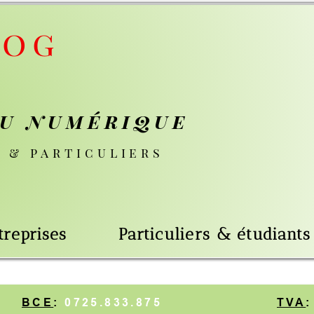
mérique
culiers
Particuliers & étudiants
.833.875
TVA
:
BE725.833.8