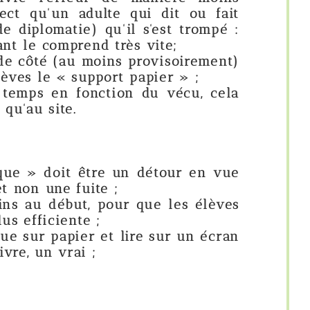
ulte qui dit ou fait
qu'il s'est trompé :
d très vite;
oins provisoirement)
port papier » ;
nction du vécu, cela
tre un détour en vue
te ;
 pour que les élèves
;
 et lire sur un écran