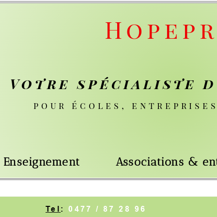
Hopeprog
 spécialiste du nu
 écoles, entreprises & parti
nt
Associations & entreprises
0477 / 87 28 96
BCE
:
0725