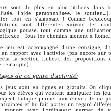
lus en plus utilisés dans les écoles (en 
e personnalisée, le soutien...), mais aus
n s'amusant ! Comme beaucoup de support
 différentes suivant les contextes et pe
, tout comme une utilisation plus "légère
us les chemins mènent à Rome...
compagné d'une consigne, d'une exploitat
vec l'activité (pas encore sur tous les jeux 
on fiches), des propositions de jeux sur 
enre d'activité:
n lignes et gratuits. On clique et ça marc
 qui veulent manipuler les jeux/logiciels 
ue permet aux élèves de ne plus vivre ce
ui fait porter un regard différent sur l'activit
ec l'ordinateur permet de vivre l'erreu