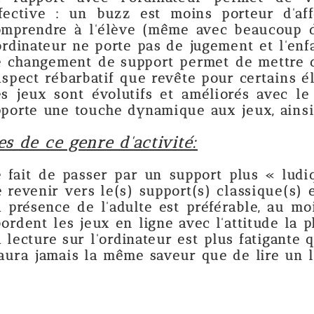
 buzz est moins porteur d'affect qu'un ad
'élève (même avec beaucoup de diplomatie) 
 porte pas de jugement et l'enfant le compren
de support permet de mettre de côté (au m
atif que revête pour certains élèves le « sup
évolutifs et améliorés avec le temps en fo
che dynamique aux jeux, ainsi qu'au site.
e d'activité:
ser par un support plus « ludique » doit ê
le(s) support(s) classique(s) et non une fui
l'adulte est préférable, au moins au début,
x en ligne avec l'attitude la plus efficiente 
'ordinateur est plus fatigante que sur papier
a même saveur que de lire un livre, un vrai
;