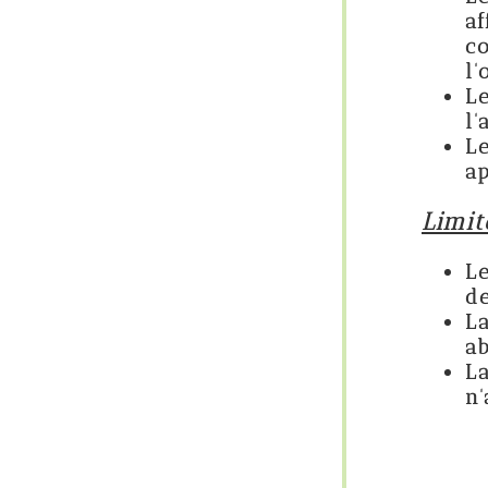
affective : un
comprendre à l
l'ordinateur ne
Le changement 
l'aspect rébarb
Les jeux sont 
apporte une tou
Limites de ce genr
Le fait de pas
de revenir vers 
La présence de 
abordent les jeu
La lecture sur l
n'aura jamais l