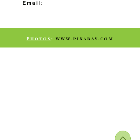
Email
:
contact@hopeprog.be
Photos
:
www.pixabay.com